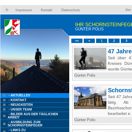
Der 
IHR SCHORNSTEINFEG
GÜNTER POLIS
<<
<
1
2
3
47 Jahre
Seit über 4
Kreises Dür
wurde Günter
Günter Polis
Schornst
- AKTUELLES
Seit 47 Jahr
- KONTAKT
tätig. Ab
- NEUIGKEITEN
Bezirksscho
- UNSER TEAM
bearbeitet e.
- BILDER AUS DER TÄGLICHEN
ARBEIT
Günter Polis
- AUSBILDUNG ZUM
SCHORNSTEINFEGER
- LINKS ZU