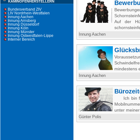
KAMINOFENHERSTELLERN
Bewerb
Bundesverband ZIV
Bewerbun
LIV Nordrhein-Westfalen
Schornstein
Innung Aachen
Innung Arnsberg
Auf der H
Innung Düsseldorf
schornsteinf
Innung Köln
Innung Münster
Innung Aachen
Innung Ostwestfalen-Lippe
Interner Bereich
Glücksb
Vorausse
Schwindelf
mindestens e
Innung Aachen
Bürozei
Ich bin für
Mobilnummer
unter meiner
Günter Polis